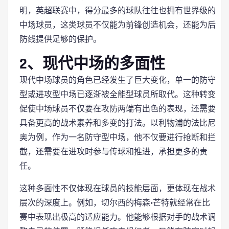
明，英超联赛中，得分最多的球队往往也拥有世界级的
中场球员，这类球员不仅能为前锋创造机会，还能为后
防线提供足够的保护。
2、现代中场的多面性
现代中场球员的角色已经发生了巨大变化，单一的防守
型或进攻型中场已逐渐被全能型球员所取代。这种转变
促使中场球员不仅要在攻防两端有出色的表现，还需要
具备更高的战术素养和多变的打法。以利物浦的法比尼
奥为例，作为一名防守型中场，他不仅要进行抢断和拦
截，还需要在进攻时参与传球和推进，承担更多的责
任。
这种多面性不仅体现在球员的技能层面，更体现在战术
层次的深度上。例如，切尔西的梅森·芒特就经常在比
赛中表现出极高的适应能力。他能够根据对手的战术调