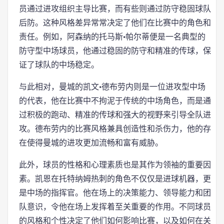
员通过进攻组织主导比赛，而有些则通过防守稳固球队
后防。这种风格差异常常决定了他们在比赛中的角色和
责任。例如，阿森纳的托马斯·帕尔蒂便是一名典型的
防守型中场球员，他通过稳固的防守和精准的传球，保
证了球队的中场稳定。
与此相对，曼城的凯文·德布劳内则是一位进攻型中场
的代表，他在比赛中不拘泥于传统的中场角色，而是通
过积极的跑动、精准的传球和强大的视野来引导全队进
攻。德布劳内的比赛风格兼具创造性和杀伤力，他的存
在使得曼城的进攻更加流畅和富有威胁。
此外，球员的性格和心理素质也是其作为领袖的重要因
素。凯恩在托特纳姆热刺的角色不仅仅是进球机器，更
是中场的指挥官。他在场上的决策能力、领导能力和团
队意识，令他在场上发挥着至关重要的作用。不同球员
的风格和个性决定了他们如何影响比赛，以及如何在关