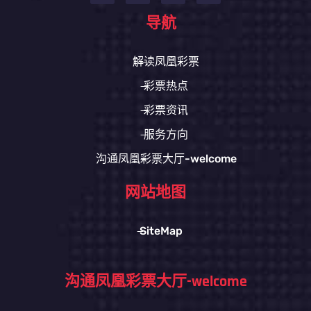
导航
解读凤凰彩票
彩票热点
彩票资讯
服务方向
沟通凤凰彩票大厅-welcome
网站地图
SiteMap
沟通凤凰彩票大厅-welcome