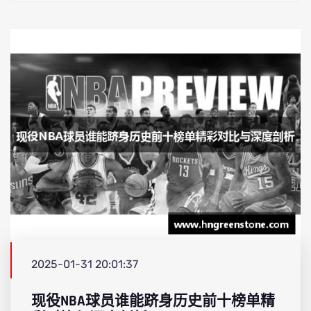
2025-01-31 20:01:37
现役NBA球员谁能跻身历史前十榜单精