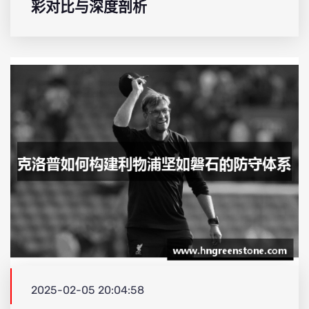
彩对比与深度剖析
2025-02-05 20:04:58