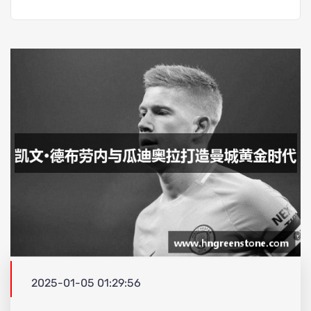
2025-01-05 01:29:56