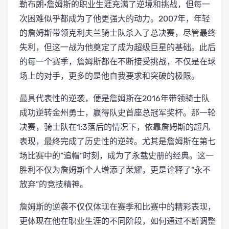
勒布朗·詹姆斯的职业生涯充满了逆境和挑战，但每一
次困难似乎都成为了他更强大的动力。2007年，年轻
的詹姆斯带领克利夫兰骑士队杀入了总决赛，尽管最终
失利，但这一战为他奠定了成为超级巨星的基础。此后
的每一个赛季，詹姆斯都在不断接受挑战，不仅是在球
场上的对手，更多的是他自我要求和突破的极限。
最具代表性的逆袭，便是詹姆斯在2016年带领骑士队
成功逆转金州勇士，赢得队史首座总冠军奖杯。那一轮
决赛，骑士队在1:3落后的情况下，依靠詹姆斯的超凡
表现，最终完成了历史性的逆转。尤其是詹姆斯在第七
场比赛中的“追帽”时刻，成为了永载史册的经典。这一
胜利不仅为詹姆斯个人增添了荣耀，更是诠释了“永不
放弃”的竞技精神。
詹姆斯的逆袭不仅仅体现在赛季和比赛中的精彩表现，
更体现在他在职业生涯的不同阶段，如何通过不断调整