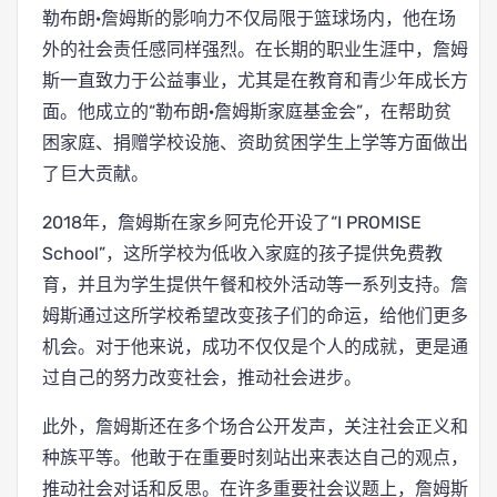
勒布朗·詹姆斯的影响力不仅局限于篮球场内，他在场
外的社会责任感同样强烈。在长期的职业生涯中，詹姆
斯一直致力于公益事业，尤其是在教育和青少年成长方
面。他成立的“勒布朗·詹姆斯家庭基金会”，在帮助贫
困家庭、捐赠学校设施、资助贫困学生上学等方面做出
了巨大贡献。
2018年，詹姆斯在家乡阿克伦开设了“I PROMISE
School”，这所学校为低收入家庭的孩子提供免费教
育，并且为学生提供午餐和校外活动等一系列支持。詹
姆斯通过这所学校希望改变孩子们的命运，给他们更多
机会。对于他来说，成功不仅仅是个人的成就，更是通
过自己的努力改变社会，推动社会进步。
此外，詹姆斯还在多个场合公开发声，关注社会正义和
种族平等。他敢于在重要时刻站出来表达自己的观点，
推动社会对话和反思。在许多重要社会议题上，詹姆斯