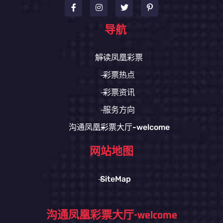
导航
解读凤凰彩票
彩票热点
彩票资讯
服务方向
沟通凤凰彩票大厅-welcome
网站地图
SiteMap
沟通凤凰彩票大厅-welcome